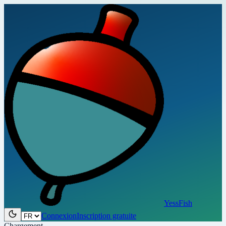
YessFish
Connexion
Inscription gratuite
Chargement…