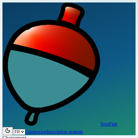
YessFish
Connexion
Inscription gratuite
Chargement…