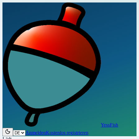
YessFish
Anmelden
Kostenlos registrieren
Lädt…