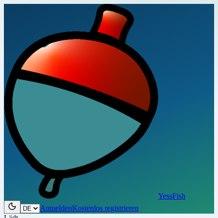
YessFish
Anmelden
Kostenlos registrieren
Lädt…